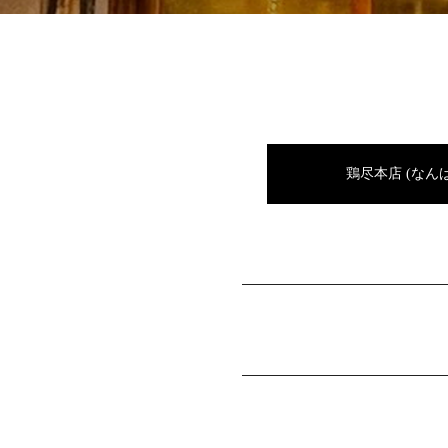
鶏尽本店 (なんば