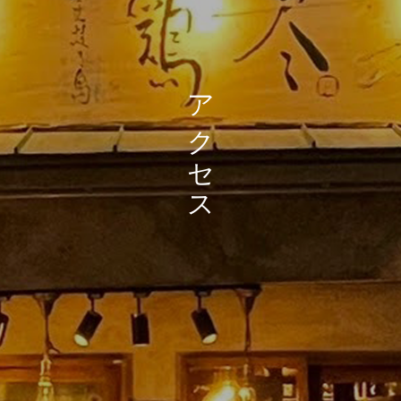
ア
ク
セ
ス