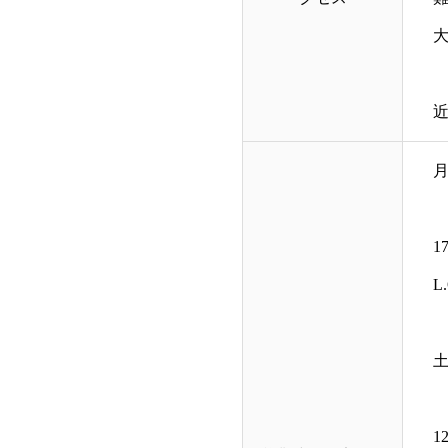
大
近
17
L
12