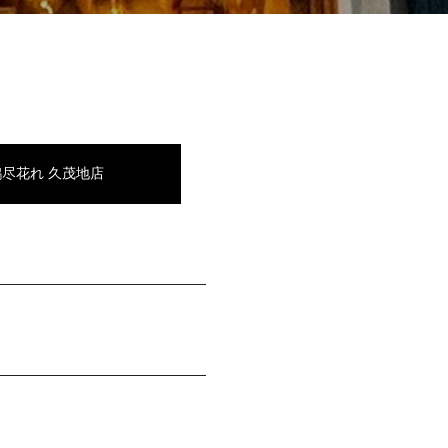
鶏尽花れ 久茂地店