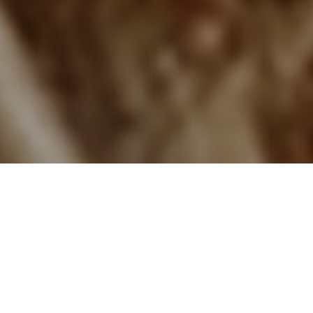
鶏好きが創る 鶏に尽くす店