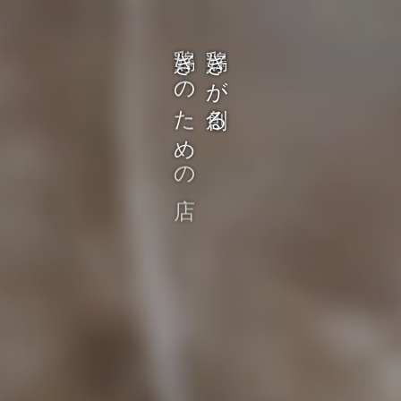
き
き
の
が
た
る
め
の